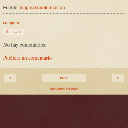
Fuente:
maginasurinformacion
campero
Compartir
No hay comentarios:
Publicar un comentario
‹
›
Inicio
Ver versión web