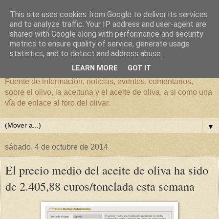
This site uses cookies from Google to deliver its services
and to analyze traffic. Your IP address and user-agent are
shared with Google along with performance and security
metrics to ensure quality of service, generate usage
El mundo del Olivar
statistics, and to detect and address abuse.
LEARN MORE
GOT IT
Fuente de información, noticias, eventos, comentarios,
sobre el olivo, la aceituna y el aceite de oliva, a si como una
vía de enlace al foro del olivar.
▼
sábado, 4 de octubre de 2014
El precio medio del aceite de oliva ha sido
de 2.405,88 euros/tonelada esta semana