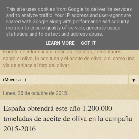
This site uses cookies from Google to deliver its services
and to analyze traffic. Your IP address and user-agent are
shared with Google along with performance and security
metrics to ensure quality of service, generate usage
El mundo del Olivar
statistics, and to detect and address abuse.
LEARN MORE
GOT IT
Fuente de información, noticias, eventos, comentarios,
sobre el olivo, la aceituna y el aceite de oliva, a si como una
vía de enlace al foro del olivar.
▼
lunes, 26 de octubre de 2015
España obtendrá este año 1.200.000
toneladas de aceite de oliva en la campaña
2015-2016