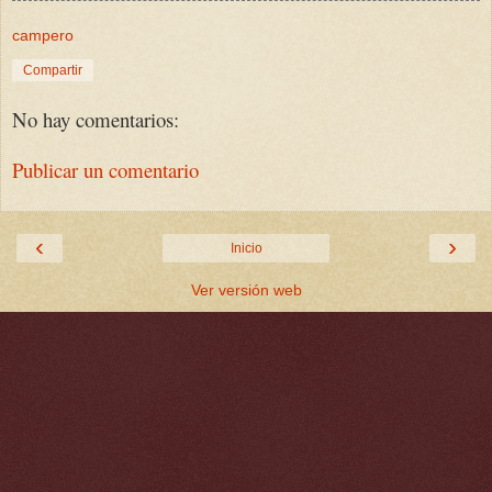
campero
Compartir
No hay comentarios:
Publicar un comentario
‹
›
Inicio
Ver versión web