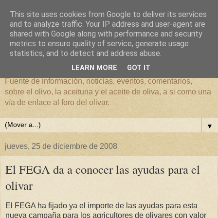
This site uses cookies from Google to deliver its services
and to analyze traffic. Your IP address and user-agent are
shared with Google along with performance and security
metrics to ensure quality of service, generate usage
El mundo del Olivar
statistics, and to detect and address abuse.
LEARN MORE
GOT IT
Fuente de información, noticias, eventos, comentarios,
sobre el olivo, la aceituna y el aceite de oliva, a si como una
vía de enlace al foro del olivar.
▼
jueves, 25 de diciembre de 2008
El FEGA da a conocer las ayudas para el
olivar
El FEGA ha fijado ya el importe de las ayudas para esta
nueva campaña para los agricultores de olivares con valor