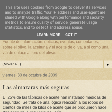
This site uses cookies from Google to deliver its services
and to analyze traffic. Your IP address and user-agent are
shared with Google along with performance and security
metrics to ensure quality of service, generate usage
El mundo del Olivar
statistics, and to detect and address abuse.
LEARN MORE
GOT IT
Fuente de información, noticias, eventos, comentarios,
sobre el olivo, la aceituna y el aceite de oliva, a si como una
vía de enlace al foro del olivar.
▼
viernes, 30 de octubre de 2009
Las almazaras más seguras
El 25% de las fábricas de aceite han instalado medidas de
seguridad. Se trata de una lógica reacción a los robos de
cientos de miles de kilos de aceite que se produjeron hace