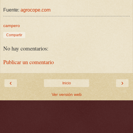
Fuente:
agrocope.com
campero
Compartir
No hay comentarios:
Publicar un comentario
‹
›
Inicio
Ver versión web