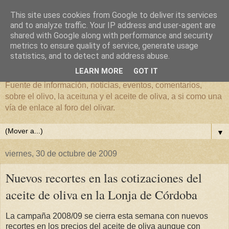
This site uses cookies from Google to deliver its services
and to analyze traffic. Your IP address and user-agent are
shared with Google along with performance and security
metrics to ensure quality of service, generate usage
El mundo del Olivar
statistics, and to detect and address abuse.
LEARN MORE
GOT IT
Fuente de información, noticias, eventos, comentarios,
sobre el olivo, la aceituna y el aceite de oliva, a si como una
vía de enlace al foro del olivar.
▼
viernes, 30 de octubre de 2009
Nuevos recortes en las cotizaciones del
aceite de oliva en la Lonja de Córdoba
La campaña 2008/09 se cierra esta semana con nuevos
recortes en los precios del aceite de oliva aunque con