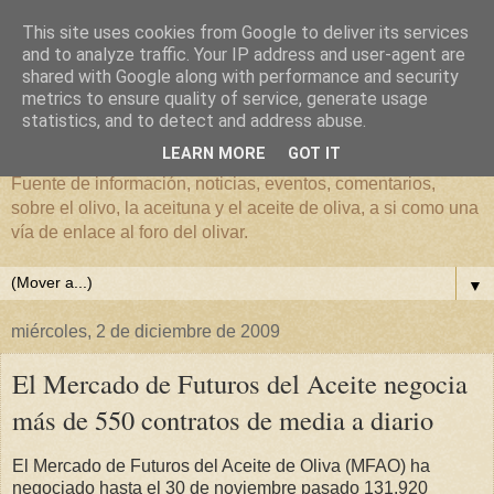
This site uses cookies from Google to deliver its services
and to analyze traffic. Your IP address and user-agent are
shared with Google along with performance and security
metrics to ensure quality of service, generate usage
El mundo del Olivar
statistics, and to detect and address abuse.
LEARN MORE
GOT IT
Fuente de información, noticias, eventos, comentarios,
sobre el olivo, la aceituna y el aceite de oliva, a si como una
vía de enlace al foro del olivar.
▼
miércoles, 2 de diciembre de 2009
El Mercado de Futuros del Aceite negocia
más de 550 contratos de media a diario
El Mercado de Futuros del Aceite de Oliva (MFAO) ha
negociado hasta el 30 de noviembre pasado 131.920