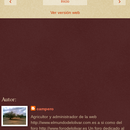
‹
›
Inicio
Ver versión web
Autor:
campero
Agricultor y administrador de la web
http://www.elmundodelolivar.com.es a si como del
foro http://www.forodelolivar.es Un foro dedicado al